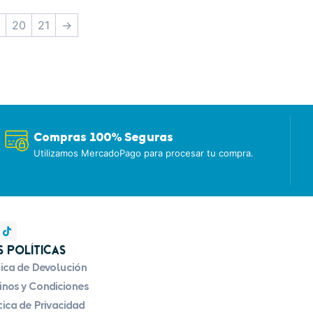
9
20
21
→
Compras 100% Seguras
Utilizamos MercadoPago para procesar tu compra.
 Políticas
tica de Devolución
nos y Condiciones
tica de Privacidad