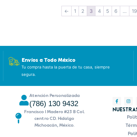
←
1
2
3
4
5
6
…
1
Envíos a Todo México
Tu compra hasta la puerta de tu casa, siempre
segura.
Atención Personalizada
(786) 130 9432
Nuestras
Francisco I Madero #23 B Col.
Polí
centro CD. Hidalgo
Michoacán, México.
Térmi
Polí