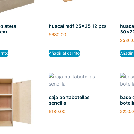
olatera
huacal mdf 25×25 12 pzs
huaca
 cm
30×20
$
680.00
$
580.
rrito
Añadir al carrito
Añadir 
caja portabotellas
base 
sencilla
botel
$
180.00
$
220.