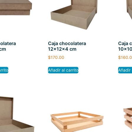
olatera
Caja chocolatera
Caja 
 cm
12x12x4 cm
10x1
$
170.00
$
160.
rrito
Añadir al carrito
Añadir 