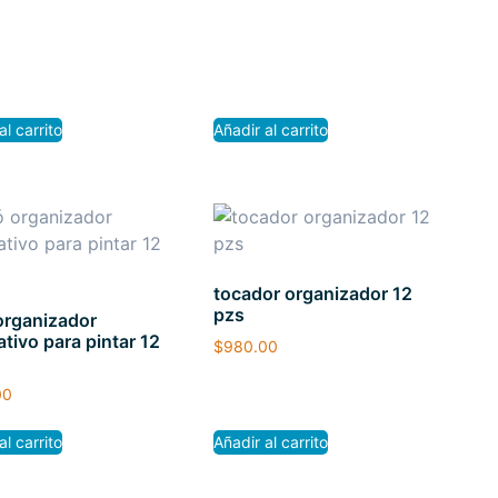
al carrito
Añadir al carrito
tocador organizador 12
pzs
organizador
tivo para pintar 12
$
980.00
00
al carrito
Añadir al carrito