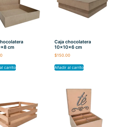
chocolatera
Caja chocolatera
0x8 cm
10x10x6 cm
00
$
150.00
al carrito
Añadir al carrito