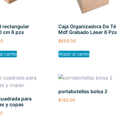
l rectangular
Caja Organizadora De Té
 cm 6 pzs
Mdf Grabado Láser 6 Pzs
00
$
650.00
al carrito
Añadir al carrito
portabotellas bolsa 2
cuadrada para
$
180.00
las y copas
00