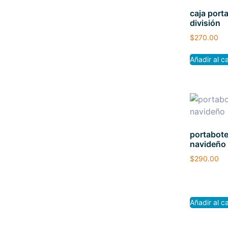
caja port
división
$
270.00
Añadir al ca
portabote
navideño
$
290.00
Añadir al ca