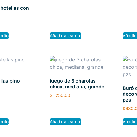
abotellas con
rrito
Añadir al carrito
Añadir 
llas pino
juego de 3 charolas
chica, mediana, grande
Buró 
decora
$
1,250.00
pzs
$
680.
rrito
Añadir al carrito
Añadir 