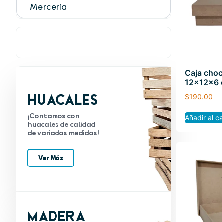
Mercería
Caja choc
12x12x6
Huacales
$
190.00
¡Contamos con
Añadir al ca
huacales de calidad
de variadas medidas!
Ver Más
Madera