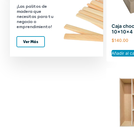
¡Las palitos de
madera que
necesitas para tu
negocio o
Caja choc
emprendimiento!
10x10x4
$
140.00
Ver Más
Añadir al ca