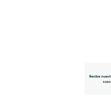
Recibe nuest
susc