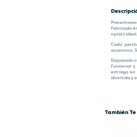
Descripci
Presentamos
fabricado en
opción ideal
Cada perch
accesorios. 
Empacado cu
funcional y
entrega sin
divertida y 
También Te