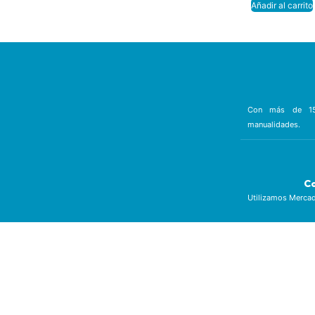
Añadir al carrito
Con más de 15 
manualidades.
C
Utilizamos Mercad