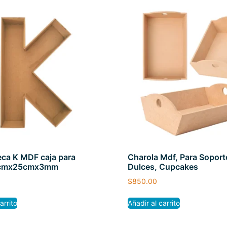
eca K MDF caja para
Charola Mdf, Para Soport
3cmx25cmx3mm
Dulces, Cupcakes
$
850.00
arrito
Añadir al carrito