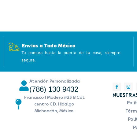
Envíos a Todo México
Tu compra hasta la puerta de tu casa, siempre
segura.
Atención Personalizada
(786) 130 9432
Nuestras
Francisco I Madero #23 B Col.
Polí
centro CD. Hidalgo
Michoacán, México.
Térmi
Polí
Po