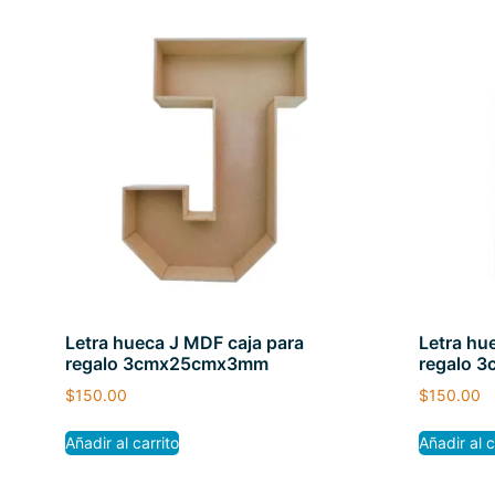
Letra hueca J MDF caja para
Letra hu
regalo 3cmx25cmx3mm
regalo 
$
150.00
$
150.00
Añadir al carrito
Añadir al c