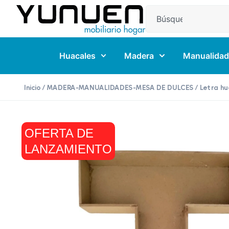
Huacales
Madera
Manualidad
Inicio
/
MADERA-MANUALIDADES-MESA DE DULCES
/ Letra h
OFERTA DE
LANZAMIENTO