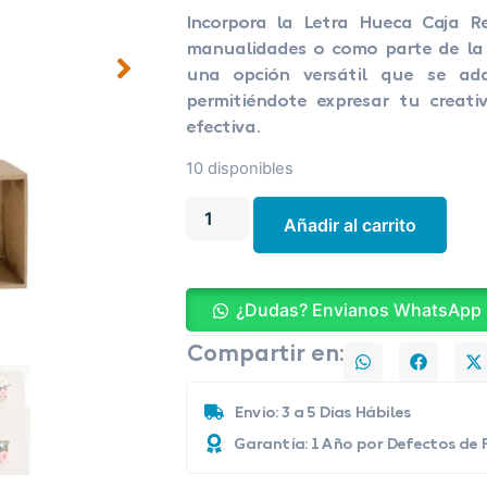
Incorpora la Letra Hueca Caja R
manualidades o como parte de la 
una opción versátil que se ada
permitiéndote expresar tu creati
efectiva.
10 disponibles
Añadir al carrito
¿Dudas? Envianos WhatsApp
Compartir en:
Envío: 3 a 5 Días Hábiles
Garantía: 1 Año por Defectos de 