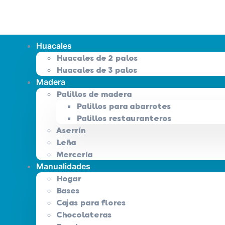
Huacales
Huacales de 2 palos
Huacales de 3 palos
Madera
Palillos de madera
Palillos para abarrotes
Palillos restauranteros
Aserrín
Leña
Mercería
Manualidades
Hogar
Bases
Cajas para flores
Chocolateras