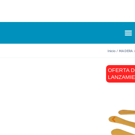
Inicio
/
MADERA
/
OFERTA D
LANZAMI