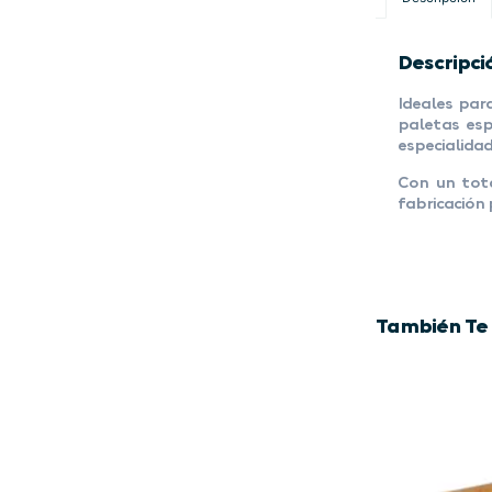
Descripci
Ideales par
paletas esp
especialidad
Con un tota
fabricación
También Te