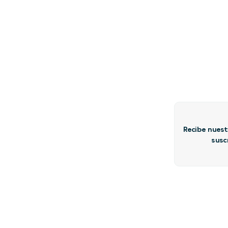
Recibe nuest
susc