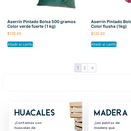
Aserrín Pintado Bolsa 500 gramos
Aserrín Pintado Bo
Color verde fuerte (1 kg)
Color fiusha (1kg)
$
120.00
$
120.00
Añadir al carrito
Añadir al carrito
1
2
→
Huacales
Madera
¡Contamos con
¡Las palitos de
huacales de
madera que