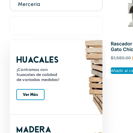
Mercería
Rascador
Gato Chi
Huacales
$
1,580.00
¡Contamos con
Añadir al ca
huacales de calidad
de variadas medidas!
Ver Más
Madera