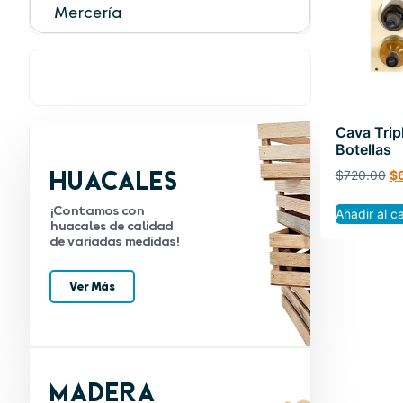
Mercería
Cava Trip
Botellas
Huacales
$
720.00
$
¡Contamos con
Añadir al ca
huacales de calidad
de variadas medidas!
Ver Más
Madera