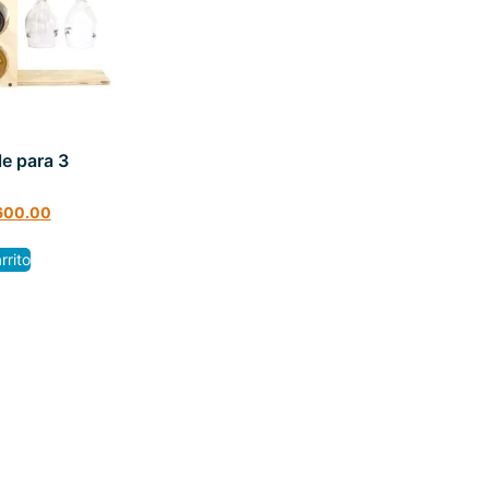
le para 3
600.00
rrito