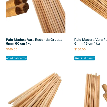
Palo Madera Vara Redonda Gruesa
Palo Madera Vara 
6mm 60 cm 1kg
6mm 45 cm 1kg
$
160.00
$
160.00
Añadir al carrito
Añadir al carrito