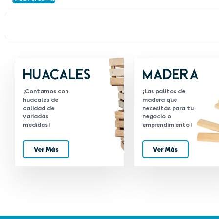
Huacales
Madera
¡Contamos con
¡Las palitos de
huacales de
madera que
calidad de
necesitas para tu
variadas
negocio o
medidas!
emprendimiento!
Ver Más
Ver Más